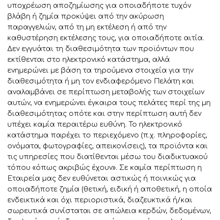
υποχρέωση αποζημίωσης για οποιαδήποτε τυχόν
βλάβη ή ζημία προκύψει από την ακύρωση
παραγγελιών, από τη μη εκτέλεση ή από την
καθυστέρηση εκτέλεσης τους, για οποιαδήποτε αιτία.
Δεν εγγυάται τη διαθεσιμότητα των προϊόντων που
εκτίθενται στο ηλεκτρονικό κατάστημα, αλλά
ενημερώνει με βάση τα τηρούμενα στοιχεία για την
διαθεσιμότητα ή μη τον ενδιαφερόμενο Πελάτη και
αναλαμβάνει σε περίπτωση μεταβολής των στοιχείων
αυτών, να ενημερώνει έγκαιρα τους πελάτες περί της μη
διαθεσιμότητας οπότε και στην περίπτωση αυτή δεν
υπέχει καμία περαιτέρω ευθύνη. Το ηλεκτρονικό
κατάστημα παρέχει το περιεχόμενο (π.χ. πληροφορίες,
ονόματα, φωτογραφίες, απεικονίσεις), τα προϊόντα και
τις υπηρεσίες που διατίθενται μέσω του διαδικτυακού
τόπου «όπως ακριβώς έχουν». Σε καμία περίπτωση η
Εταιρεία μας δεν ευθύνεται αστικώς ή ποινικώς για
οποιαδήποτε ζημία (θετική, ειδική ή αποθετική, η οποία
ενδεικτικά και όχι περιοριστικά, διαζευκτικά ή/και
σωρευτικά συνίσταται σε απώλεια κερδών, δεδομένων,