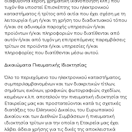
διαφυγόντα κέρδη, χρηματική ικανοποίηση κλπ.) που
τυχόν θα υποστεί Επισκέπτης του ηλεκτρονικού
καταστήματος ή τρίτος από αιτία που έχει σχέση με τη
λειτουργία ή μη ή/και τη χρήση του διαδικτυακού τόπου
ή/και σε αδυναμία παροχής υπηρεσιών ή/και
προϊόντων ή/και πληροφοριών που διατίθενται από
αυτόν ή/και από τυχόν μη επιτρεπόμενες παρεμβάσεις
τρίτων σε προϊόντα ή/και υπηρεσίες ή/και
πληροφορίες που διατίθενται μέσω αυτού.
Δικαιώματα Πνευματικής Ιδιοκτησίας
Όλο το περιεχόμενο του ηλεκτρονικού καταστήματος,
συμπεριλαμβανομένων και των διακριτικών τίτλων,
σημάτων, εικόνων, γραφικών, φωτογραφιών, σχεδίων,
κειμένων κ.λ.π. αποτελούν την πνευματική ιδιοκτησία της
Εταιρείας μας και προστατεύονται κατά τις σχετικές
διατάξεις του Ελληνικού Δικαίου, του Ευρωπαϊκού
Δικαίου και των Διεθνών Συμβάσεων ή πνευματική
ιδιοκτησία τρίτων για την οποία η Εταιρεία μας έχει
λάβει άδεια χρήσης για τις δικές της αποκλειστικά