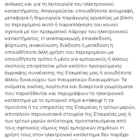
ανάγκες και για τη λειτουργία του ηλεκτρονικού
καταστήματος. Απαγορεύεται οποιαδήποτε αντιγραφή,
μεταφορά ή δημιουργία παράγωγης εργασίας με βάση
το περιεχόμενο αυτό ή παραπλάνηση του κοινού
σχετικά με τον πραγματικό πάροχο του ηλεκτρονικού
καταστήματος. Η αναπαραγωγή, επανέκδοση,
φόρτωση, ανακοίνωση, διάδοση ή μετάδοση ή
οποιαδήποτε άλλη χρήση του περιεχομένου με
οποιοδήποτε τρόπο ή μέσο για εμπορικούς ή άλλους
σκοπούς επιτρέπεται μόνο κατόπιν προηγούμενης
έγγραφης συναίνεσης της Εταιρείας μας ή οιουδήποτε
άλλου δικαιούχου των πνευματικών δικαιωμάτων. Τα
ονόματα, εικόνες, λογότυπα και διακριτικά γνωρίσματα
που παρατίθενται και περιγράφουν το ηλεκτρονικό
κατάστημα με το εμπορικό σήμα
e-risko.gr
ή τα
προϊόντα ή τις υπηρεσίες της Εταιρείας ή τρίτων μερών,
αποτελούν περιουσιακά στοιχεία της Εταιρείας μας ή
των τρίτων μερών αντίστοιχα, προστατευόμενα από
τους σχετικούς νόμους περί εμπορικών σημάτων. Η
χρήση τους στον ηλεκτρονικό κατάστημα δεν παρέχει