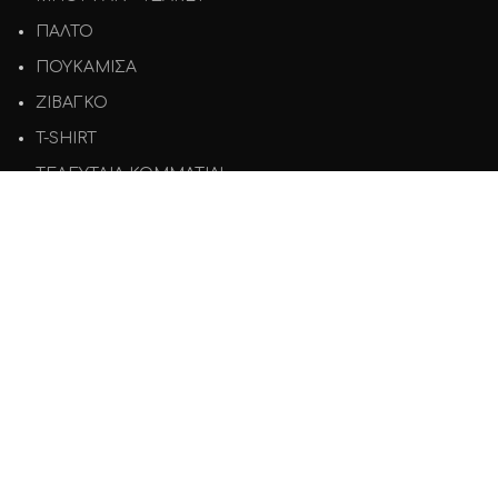
ΠΑΛΤΟ
ΠΟΥΚΑΜΙΣΑ
ΖΙΒΑΓΚΟ
T-SHIRT
ΤΕΛΕΥΤΑΙΑ ΚΟΜΜΑΤΙΑ!
ΕΞΥΠΗΡΕΤΗΣΗ
Όροι χρήσης
Πολιτική Απορρήτου
Πολιτική Επιστροφών
Τρόποι Πληρωμής
Τρόποι Αποστολής