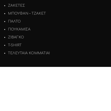
ΖΑΚΕΤΕΣ
ΜΠΟΥΦΑΝ – ΤΖΑΚΕΤ
ΠΑΛΤΟ
ΠΟΥΚΑΜΙΣΑ
ΖΙΒΑΓΚΟ
T-SHIRT
ΤΕΛΕΥΤΑΙΑ ΚΟΜΜΑΤΙΑ!
ΕΞΥΠΗΡΕΤΗΣΗ
Όροι χρήσης
Πολιτική Απορρήτου
Πολιτική Επιστροφών
Τρόποι Πληρωμής