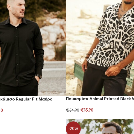
Πουκαμίσα Animal Printed Black 
κάμισο Regular Fit Μαύρο
€
15.90
00
€
54.90
Επιλογή
-20%