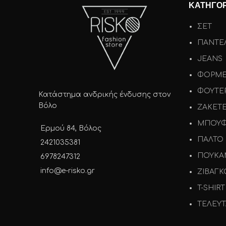
ΚΑΤΗΓΟΡ
ΣΕΤ
ΠΑΝΤΕ
JEANS
ΦΟΡΜ
ΦΟΥΤΕ
Κατάστημα ανδρικής ένδυσης στον
Βόλο
ΖΑΚΕΤ
ΜΠΟΥΦ
Ερμού 84, Βόλος
ΠΑΛΤΟ
2421035381
ΠΟΥΚΑ
6978247312
info@e-risko.gr
ΖΙΒΑΓΚ
T-SHIRT
ΤΕΛΕΥΤ