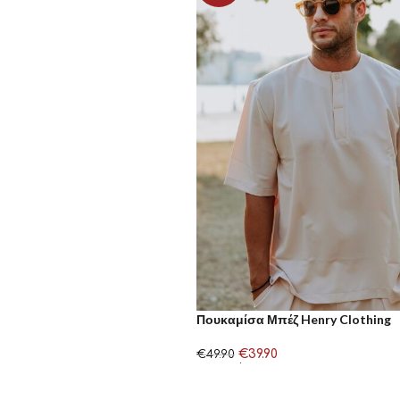
Πουκαμίσα Μπέζ Henry Clothing
€
39.90
€
49.90
Επιλογή