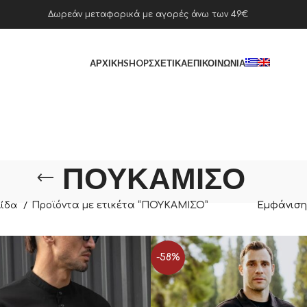
Δωρεάν μεταφορικά με αγορές άνω των 49€
ΑΡΧΙΚΉ
SHOP
ΣΧΕΤΙΚΆ
ΕΠΙΚΟΙΝΩΝΊΑ
ΠΟΥΚΑΜΙΣΟ
Προϊόντα με ετικέτα “ΠΟΥΚΑΜΙΣΟ”
Εμφάνισ
λίδα
-58%