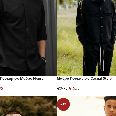
 Πουκάμισο Μαύρο Henry
Μαύρο Πουκάμισο Casual Style
€
15.90
90
€
37.90
Επιλογή
-71%