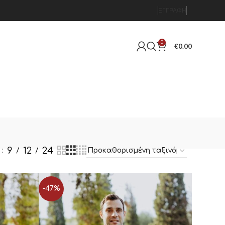
ΕΓΓΡΑΦΉ
0
€
0.00
9
12
24
η
-47%