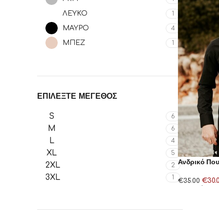
ΛΕΥΚΟ
1
ΜΑΥΡΟ
4
ΜΠΕΖ
1
ΕΠΙΛΕΞΤΕ ΜΕΓΕΘΟΣ
S
6
M
6
L
4
XL
5
Ανδρικό Που
2XL
2
3XL
1
€
30.
€
35.00
Επιλογή