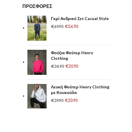
ΠΡΟΣΦΟΡΈΣ
Γκρί Ανδρικό Σετ Casual Style
€
56.90
€
69.90
Φούξια Φούτερ Henry
Clothing
€
20.90
€
34.90
Λευκή Φούτερ Henry Clothing
με Κουκούλα
€
20.90
€
39.90