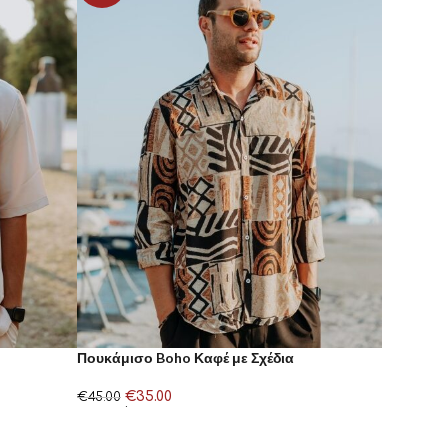
Πουκάμισο Boho Καφέ με Σχέδια
€
35.00
€
45.00
Επιλογή