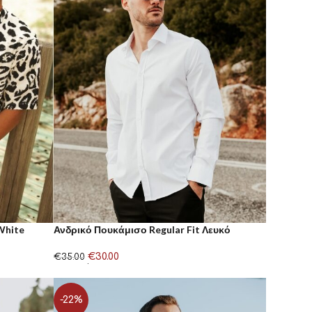
White
Ανδρικό Πουκάμισο Regular Fit Λευκό
€
30.00
€
35.00
Επιλογή
-22%