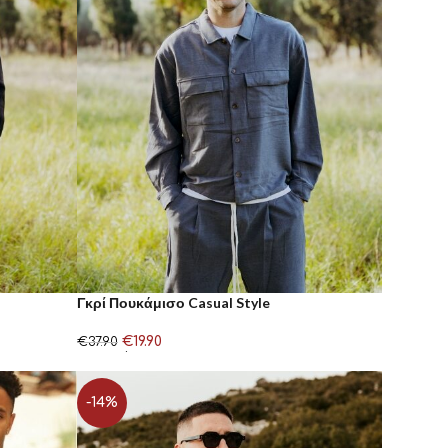
Γκρί Πουκάμισο Casual Style
€
19.90
€
37.90
Επιλογή
-14%