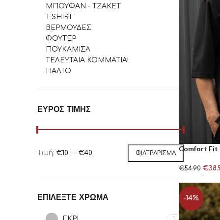
ΜΠΟΥΦΑΝ - ΤΖΑΚΕΤ
T-SHIRT
ΒΕΡΜΟΥΔΕΣ
ΦΟΥΤΕΡ
ΠΟΥΚΑΜΙΣΑ
ΤΕΛΕΥΤΑΙΑ ΚΟΜΜΑΤΙΑ!
ΠΑΛΤΟ
ΕΎΡΟΣ ΤΙΜΉΣ
Comfort Fit
Τιμή:
€10
—
€40
ΦΙΛΤΡΆΡΙΣΜΑ
Clothing
€
38.
€
54.90
Επιλογή
ΕΠΙΛΈΞΤΕ ΧΡΏΜΑ
-14%
ΓΚΡΙ
1