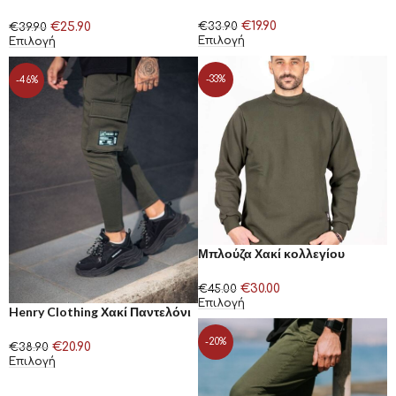
Henry Clothing
€
19.90
€
25.90
€
33.90
€
39.90
Επιλογή
Επιλογή
-33%
-46%
Μπλούζα Χακί κολλεγίου
HACKERS
€
30.00
€
45.00
Επιλογή
Henry Clothing Χακί Παντελόνι
Φόρμας Cargo
-20%
€
20.90
€
38.90
Επιλογή