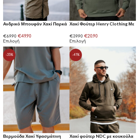
Ανδρικό Μπουφάν Χακί Παρκά
Χακί Φούτερ Henry Clothing Με
με Κουκούλα
Κουκούλα
€
49.90
€
20.90
€
69.90
€
39.90
Επιλογή
Επιλογή
-35%
-41%
Βερμούδα Χακί Υφασμάτινη
Χακί φούτερ NDC με κουκούλα