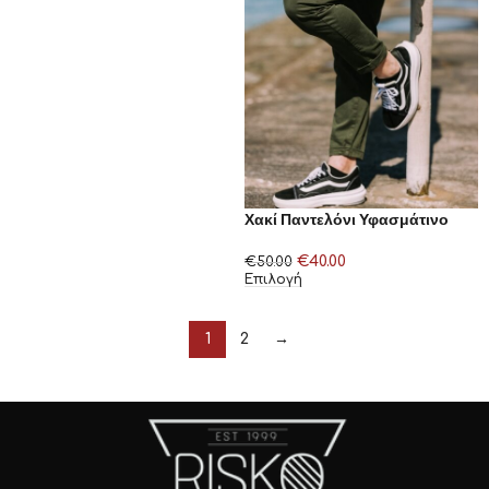
Χακί Παντελόνι Υφασμάτινο
€
40.00
€
50.00
Επιλογή
1
2
→