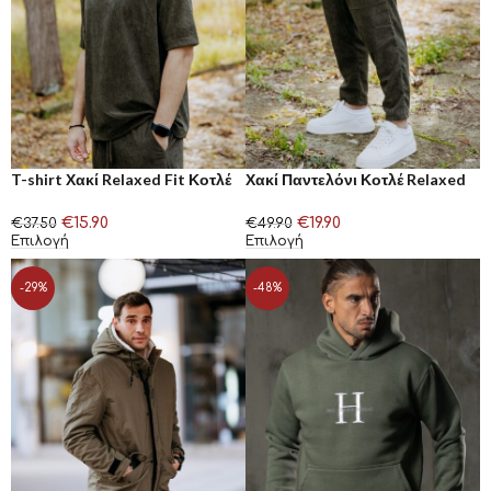
T-shirt Χακί Relaxed Fit Κοτλέ
Χακί Παντελόνι Κοτλέ Relaxed
Henry Clothing
Fit Henry Clothing
€
15.90
€
19.90
€
37.50
€
49.90
Επιλογή
Επιλογή
-29%
-48%