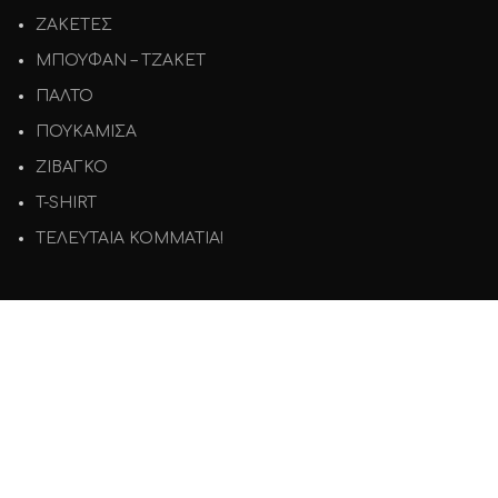
ΖΑΚΕΤΕΣ
ΜΠΟΥΦΑΝ – ΤΖΑΚΕΤ
ΠΑΛΤΟ
ΠΟΥΚΑΜΙΣΑ
ΖΙΒΑΓΚΟ
T-SHIRT
ΤΕΛΕΥΤΑΙΑ ΚΟΜΜΑΤΙΑ!
ΕΞΥΠΗΡΕΤΗΣΗ
Όροι χρήσης
Πολιτική Απορρήτου
Πολιτική Επιστροφών
Τρόποι Πληρωμής