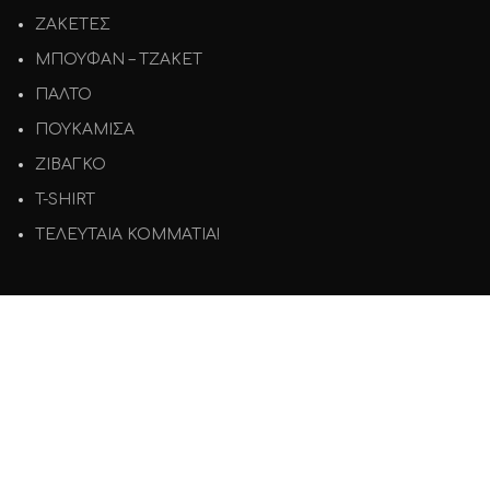
ΖΑΚΕΤΕΣ
ΜΠΟΥΦΑΝ – ΤΖΑΚΕΤ
ΠΑΛΤΟ
ΠΟΥΚΑΜΙΣΑ
ΖΙΒΑΓΚΟ
T-SHIRT
ΤΕΛΕΥΤΑΙΑ ΚΟΜΜΑΤΙΑ!
ΕΞΥΠΗΡΕΤΗΣΗ
Όροι χρήσης
Πολιτική Απορρήτου
Πολιτική Επιστροφών
Τρόποι Πληρωμής