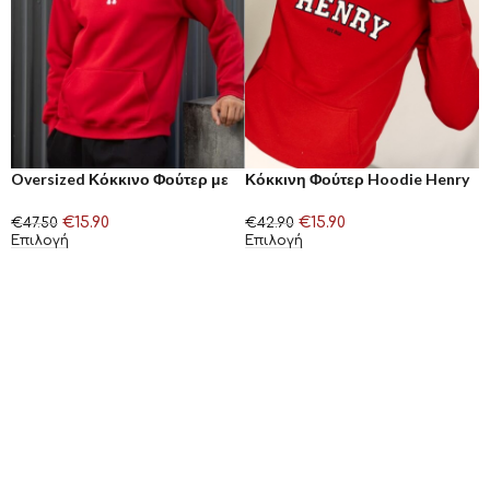
Oversized Κόκκινο Φούτερ με
Κόκκινη Φούτερ Hoodie Henry
κουκούλα Henry Clothing
Clothing Με Κουκούλα
€
15.90
€
15.90
€
47.50
€
42.90
Επιλογή
Επιλογή