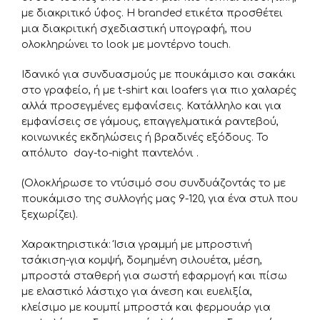
με διακριτικό ύφος. Η branded ετικέτα προσθέτει
μια διακριτική σχεδιαστική υπογραφή, που
ολοκληρώνει το look με μοντέρνο touch.
Ιδανικό για συνδυασμούς με πουκάμισο και σακάκι
στο γραφείο, ή με t-shirt και loafers για πιο χαλαρές
αλλά προσεγμένες εμφανίσεις. Κατάλληλο και για
εμφανίσεις σε γάμους, επαγγελματικά ραντεβού,
κοινωνικές εκδηλώσεις ή βραδινές εξόδους. Το
απόλυτο day-to-night παντελόνι .
(Ολοκλήρωσε το ντύσιμό σου συνδυάζοντάς το με
πουκάμισο της συλλογής μας 9-120, για ένα στυλ που
ξεχωρίζει).
Χαρακτηριστικά: Ίσια γραμμή με μπροστινή
τσάκιση-για κομψή, δομημένη σιλουέτα, μέση,
μπροστά σταθερή για σωστή εφαρμογή και πίσω
με ελαστικό λάστιχο για άνεση και ευελιξία,
κλείσιμο με κουμπί μπροστά και φερμουάρ για