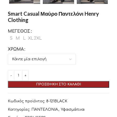
Smart Casual Μαύρο Παντελόνι Henry
Clothing
ΜΈΓΕΘΟΣ
S
M
L
XL
2XL
ΧΡΏΜΑ
ΠΡΟΣΘΉΚΗ ΣΤΟ ΚΑΛΆΘΙ
Κωδικός προϊόντος:
8-121BLACK
Κατηγορίες:
ΠΑΝΤΕΛΟΝΙΑ
,
Υφασμάτινα