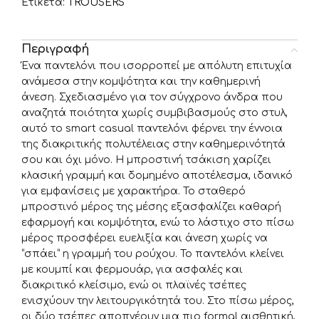
Ετικέτα:
TROUSERS
Περιγραφή
Ένα παντελόνι που ισορροπεί με απόλυτη επιτυχία
ανάμεσα στην κομψότητα και την καθημερινή
άνεση. Σχεδιασμένο για τον σύγχρονο άνδρα που
αναζητά ποιότητα χωρίς συμβιβασμούς στο στυλ,
αυτό το smart casual παντελόνι φέρνει την έννοια
της διακριτικής πολυτέλειας στην καθημερινότητά
σου και όχι μόνο. Η μπροστινή τσάκιση χαρίζει
κλασική γραμμή και δομημένο αποτέλεσμα, ιδανικό
για εμφανίσεις με χαρακτήρα. Το σταθερό
μπροστινό μέρος της μέσης εξασφαλίζει καθαρή
εφαρμογή και κομψότητα, ενώ το λάστιχο στο πίσω
μέρος προσφέρει ευελιξία και άνεση χωρίς να
“σπάει” η γραμμή του ρούχου. Το παντελόνι κλείνει
με κουμπί και φερμουάρ, για ασφαλές και
διακριτικό κλείσιμο, ενώ οι πλαϊνές τσέπες
ενισχύουν την λειτουργικότητά του. Στο πίσω μέρος,
οι δύο τσέπες αποπνέουν μια πιο formal αισθητική,