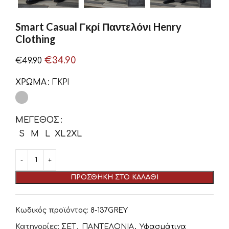
Smart Casual Γκρί Παντελόνι Henry
Clothing
€
34.90
€
49.90
ΧΡΏΜΑ
ΓΚΡΙ
ΜΈΓΕΘΟΣ
S
M
L
XL
2XL
ΠΡΟΣΘΉΚΗ ΣΤΟ ΚΑΛΆΘΙ
Κωδικός προϊόντος:
8-137GREY
Κατηγορίες:
ΣΕΤ
,
ΠΑΝΤΕΛΟΝΙΑ
,
Υφασμάτινα