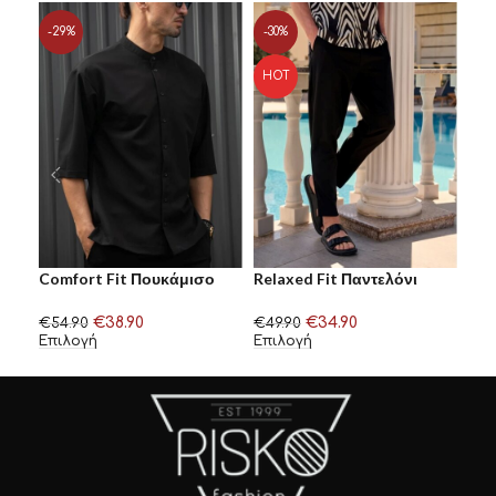
-29%
-30%
-5
HOT
Comfort Fit Πουκάμισο
Relaxed Fit Παντελόνι
Φόρ
Μαύρο Henry Clothing
Μαύρο Henry Clothing
Καφ
€
38.90
€
34.90
€
54.90
€
49.90
€
37
Επιλογή
Επιλογή
Επι