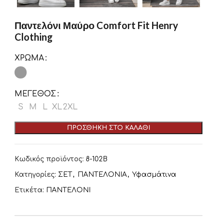
Παντελόνι Μαύρο Comfort Fit Henry
Clothing
ΧΡΏΜΑ
ΜΈΓΕΘΟΣ
S
M
L
XL
2XL
ΠΡΟΣΘΉΚΗ ΣΤΟ ΚΑΛΆΘΙ
Κωδικός προϊόντος:
8-102B
Κατηγορίες:
ΣΕΤ
,
ΠΑΝΤΕΛΟΝΙΑ
,
Υφασμάτινα
Ετικέτα:
ΠΑΝΤΕΛΟΝΙ