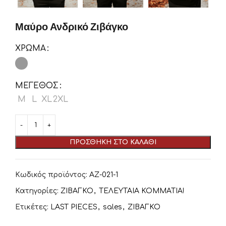
Μαύρο Ανδρικό Ζιβάγκο
ΧΡΏΜΑ
ΜΈΓΕΘΟΣ
M
L
XL
2XL
ΠΡΟΣΘΉΚΗ ΣΤΟ ΚΑΛΆΘΙ
Κωδικός προϊόντος:
ΑΖ-021-1
Κατηγορίες:
ΖΙΒΑΓΚΟ
,
ΤΕΛΕΥΤΑΙΑ ΚΟΜΜΑΤΙΑ!
Ετικέτες:
LAST PIECES
,
sales
,
ΖΙΒΑΓΚΟ