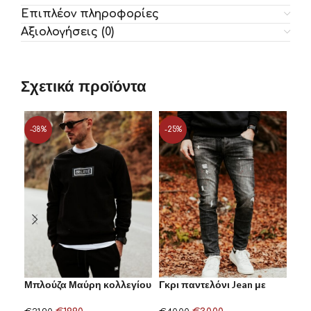
Επιπλέον πληροφορίες
Αξιολογήσεις (0)
Σχετικά προϊόντα
-38%
-25%
-3
Μπλούζα Μαύρη κολλεγίου
Γκρι παντελόνι Jean με
Παν
BELIEVE
βαψίματα