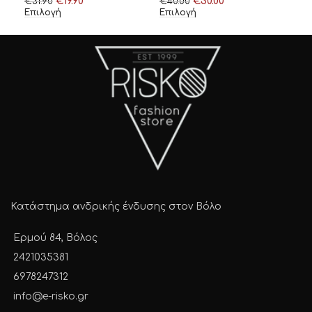
€
19.90
€
30.00
€
45
€
31.90
€
40.00
Επι
Επιλογή
Επιλογή
Κατάστημα ανδρικής ένδυσης στον Βόλο
Ερμού 84, Βόλος
2421035381
6978247312
info@e-risko.gr