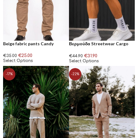
Beige fabric pants Candy
Βερμούδα Streetwear Cargo
Μπέζ Henry Clothing
€
25.00
€
31.90
€
35.00
€
44.90
Select Options
Select Options
-17%
-22%