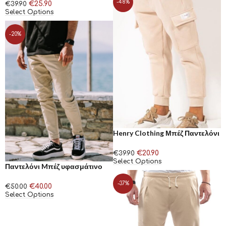
-48%
€
25.90
€
39.90
Select Options
-20%
Henry Clothing Μπέζ Παντελόνι
Φόρμας Cargo
€
20.90
€
39.90
Select Options
Παντελόνι Mπέζ υφασμάτινο
HACKERS
-37%
€
40.00
€
50.00
Select Options