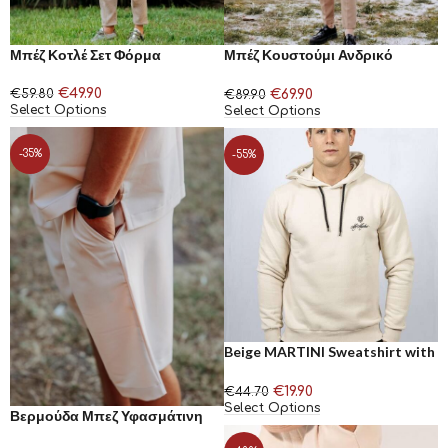
Μπέζ Κοτλέ Σετ Φόρμα
Μπέζ Κουστούμι Ανδρικό
Μοντέρνα Γραμμή
€
49.90
€
69.90
€
59.80
€
89.90
Select Options
Select Options
-35%
-55%
Beige MARTINI Sweatshirt with
hood and black MARTINI stripe
on the back
€
19.90
€
44.70
Select Options
Βερμούδα Μπεζ Υφασμάτινη
Henry Clothing