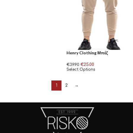
Henry Clothing Μπέζ
Trackpants
€
25.00
€
39.90
Select Options
1
2
→