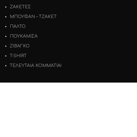
ΖΑΚΕΤΕΣ
ΜΠΟΥΦΑΝ – ΤΖΑΚΕΤ
ΠΑΛΤΟ
ΠΟΥΚΑΜΙΣΑ
ΖΙΒΑΓΚΟ
T-SHIRT
ΤΕΛΕΥΤΑΙΑ ΚΟΜΜΑΤΙΑ!
ΕΞΥΠΗΡΕΤΗΣΗ
Όροι χρήσης
Πολιτική Απορρήτου
Πολιτική Επιστροφών
Τρόποι Πληρωμής