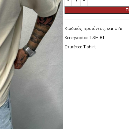
Π
Κωδικός προϊόντος:
sand26
Κατηγορία:
T-SHIRT
Ετικέτα:
T-shirt