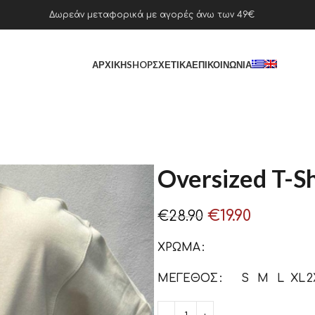
Δωρεάν μεταφορικά με αγορές άνω των 49€
ΑΡΧΙΚΉ
SHOP
ΣΧΕΤΙΚΆ
ΕΠΙΚΟΙΝΩΝΊΑ
Oversized T-S
€
19.90
€
28.90
ΧΡΏΜΑ
ΜΈΓΕΘΟΣ
S
M
L
XL
2