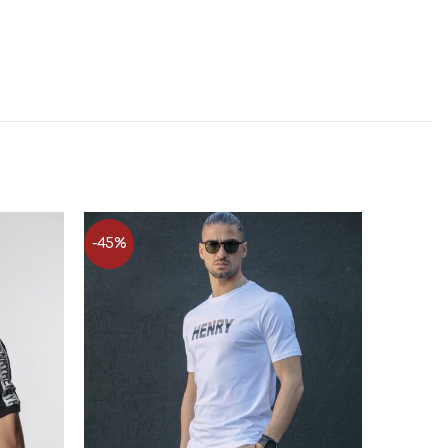
-45%
-44%