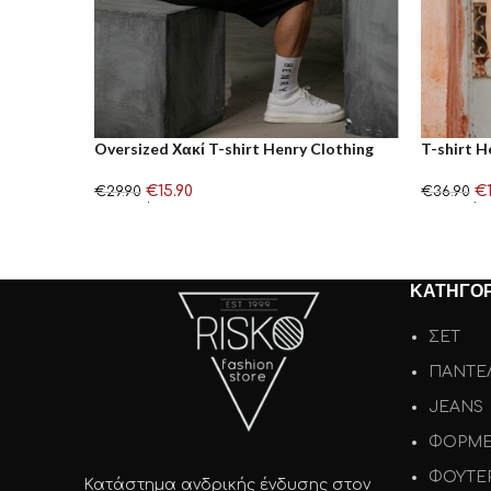
Oversized Χακί T-shirt Henry Clothing
T-shirt 
€
15.90
€
€
29.90
€
36.90
Επιλογή
Επιλογή
ΚΑΤΗΓΟΡ
ΣΕΤ
ΠΑΝΤΕ
JEANS
ΦΟΡΜ
ΦΟΥΤΕ
Κατάστημα ανδρικής ένδυσης στον