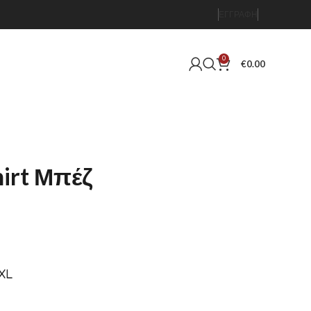
ΕΓΓΡΑΦΉ
0
€
0.00
hirt Μπέζ
XL