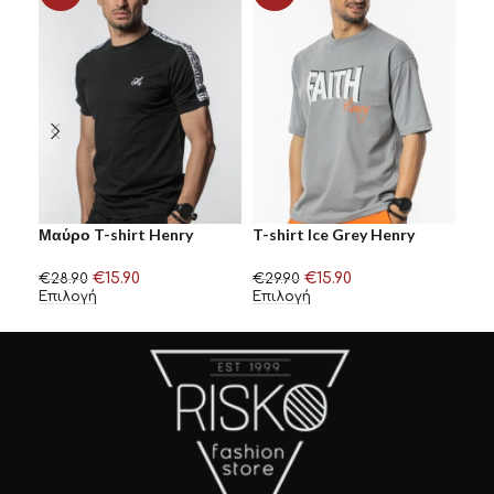
Μαύρο T-shirt Henry
T-shirt Ice Grey Henry
Λευ
Clothing
Clothing
Clo
€
15.90
€
15.90
€
28.90
€
29.90
€
29
Επιλογή
Επιλογή
Επι