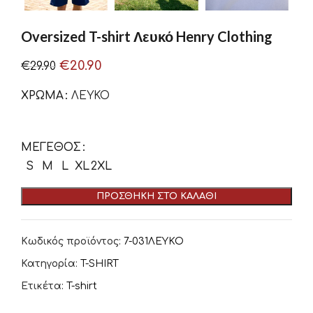
Oversized T-shirt Λευκό Henry Clothing
€
20.90
€
29.90
ΧΡΏΜΑ
ΛΕΥΚΟ
ΜΈΓΕΘΟΣ
S
M
L
XL
2XL
ΠΡΟΣΘΉΚΗ ΣΤΟ ΚΑΛΆΘΙ
Κωδικός προϊόντος:
7-031ΛΕΥΚΟ
Κατηγορία:
T-SHIRT
Ετικέτα:
T-shirt