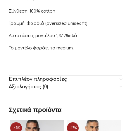
Σύνθεση: 100% cotton
Γραμμή: Φαρδιά (oversized unisex fit)
Διαστάσεις μοντέλου 1,87-78κιλά
Το μοντέλο φοράει το medium.
Επιπλέον πληροφορίες
Αξιολογήσεις (0)
Σχετικά προϊόντα
-45%
-47%
-4