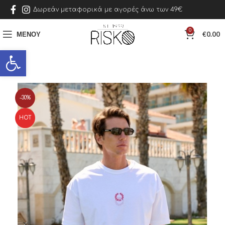
Δωρεάν μεταφορικά με αγορές άνω των 49€
0
ΜΕΝΟΎ
€
0.00
Ανοίξτε τη γραμμή εργαλείων
-30%
HOT