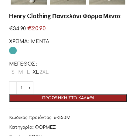
Henry Clothing Παντελόνι Φόρμα Μέντα
€
20.90
€
34.90
ΧΡΏΜΑ
ΜΕΝΤΑ
ΜΈΓΕΘΟΣ
S
M
L
XL
2XL
ΠΡΟΣΘΉΚΗ ΣΤΟ ΚΑΛΆΘΙ
Κωδικός προϊόντος:
6-350Μ
Κατηγορία:
ΦΟΡΜΕΣ