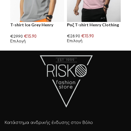
T-shirt Ice Grey Henry
Ροζ T-shirt Henry Clothing
T-s
Clothing
Clo
€
15.90
€
15.90
€
28.90
€
29.90
€
29
Επιλογή
Επιλογή
Επι
Κατάστημα ανδρικής ένδυσης στον Βόλο