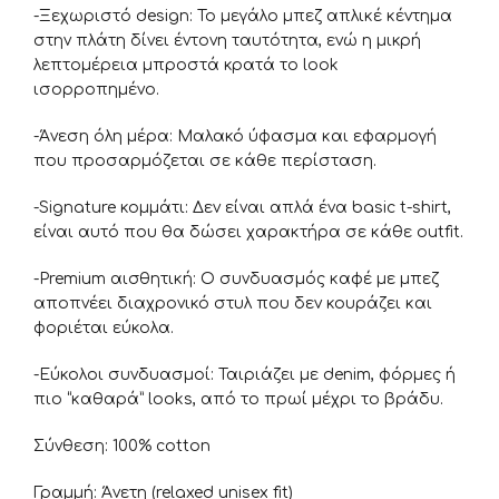
-Ξεχωριστό design: Το μεγάλο μπεζ απλικέ κέντημα
στην πλάτη δίνει έντονη ταυτότητα, ενώ η μικρή
λεπτομέρεια μπροστά κρατά το look
ισορροπημένο.
-Άνεση όλη μέρα: Μαλακό ύφασμα και εφαρμογή
που προσαρμόζεται σε κάθε περίσταση.
-Signature κομμάτι: Δεν είναι απλά ένα basic t-shirt,
είναι αυτό που θα δώσει χαρακτήρα σε κάθε outfit.
-Premium αισθητική: Ο συνδυασμός καφέ με μπεζ
αποπνέει διαχρονικό στυλ που δεν κουράζει και
φοριέται εύκολα.
-Εύκολοι συνδυασμοί: Ταιριάζει με denim, φόρμες ή
πιο “καθαρά” looks, από το πρωί μέχρι το βράδυ.
Σύνθεση: 100% cotton
Γραμμή: Άνετη (relaxed unisex fit)