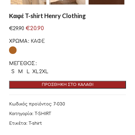
Καφέ T-shirt Henry Clothing
€
20.90
€
29.90
ΧΡΏΜΑ
ΚΑΦΕ
ΜΈΓΕΘΟΣ
S
M
L
XL
2XL
ΠΡΟΣΘΉΚΗ ΣΤΟ ΚΑΛΆΘΙ
Κωδικός προϊόντος:
7-030
Κατηγορία:
T-SHIRT
Ετικέτα:
T-shirt