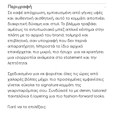
Περιγραφή
Σε καφέ απόχρωση, εμπνευσμένη από γήινες υφές
και αυθεντική αισθητική, αυτό το κομμάτι αποπνέει
διακριτική δύναμη και στυλ. Το βλέμμα τραβάει
αμέσως το εντυπωσιακό μπεζ απλικέ κέντημα στην
πλάτη με το αρχικό του brand, τολμηρό και
επιβλητικό, σαν υπογραφή που δεν περνά
απαρατήρητη. Μπροστά το ίδιο αρχικό
επανέρχεται πιο μικρό, πιο ήσυχο για να κρατήσει
μια ισορροπία ανάμεσα στο statement και την
λεπτότητα.
Σχεδιασμένο για να φοριέται όλες τις ώρες από
χαλαρές βόλτες μέχρι πιο προσεγμένες εμφανίσεις
γίνεται εύκολα το signature κομμάτι της
γκαρνταρόμπας σου. Συνδύασέ το με denim, tailored
παντελόνια ή layering για πιο fashion-forward looks.
Γιατί να το επιλέξεις: